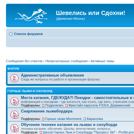
Шевелись или Сдохни!
(Движение=Жизнь)
Список форумов
Сообщения без ответов
•
Непрочитанные сообщения
•
Активные темы
ФОРУМ
Административные объявления
Сюда же вопросы по работе и организации форума
ГОРНЫЕ ЛЫЖИ И СНОУБОРД
Места катания, ГДЕ/КУДА?! Поездки - самостоятельные и
информация к поездкам - где кататься, как ехать, где жить, утрясаем пл
Подфорумы:
Подрезково
,
Фристайл карусель FS314, Дзержинский
Снаряжение лыжебордера
Подфорумы:
Горные лыжи Movement
,
Барахолка
Обучение технике катания на лыжах и сноуборде
техника катания, обучение, Школы, впечатления, вопросы
Подфорум:
Школа Горных Лыж и Сноуборда "Прогресс Ski" - ProSki.pro