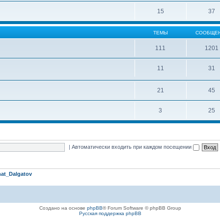
15
37
ТЕМЫ
СООБЩЕ
111
1201
11
31
21
45
3
25
|
Автоматически входить при каждом посещении
at_Dalgatov
Создано на основе
phpBB
® Forum Software © phpBB Group
Русская поддержка phpBB