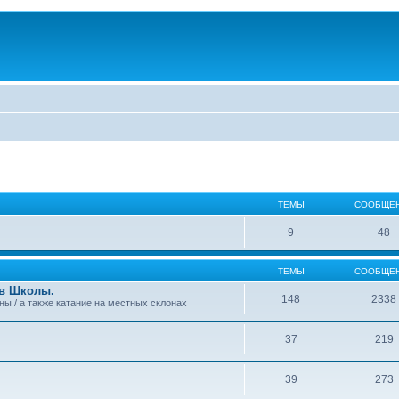
ТЕМЫ
СООБЩЕ
9
48
ТЕМЫ
СООБЩЕ
 в Школы.
148
2338
аны / а также катание на местных склонах
37
219
39
273