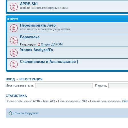
APRE-SKI
любые окололыжебордные темы
ФОРУМ
Перезимовать лето
чем заняться лыжебордеру летом
Барахолка
Подфорум:
Отдам ДАРОМ
Уголок AnalyzeR'а
Скалопинизм и Альполазание )
ВХОД
•
РЕГИСТРАЦИЯ
Имя пользователя:
Пароль:
СТАТИСТИКА
Всего сообщений:
4636
• Тем:
413
• Пользователей:
347
• Новый пользователь:
Gim
Список форумов