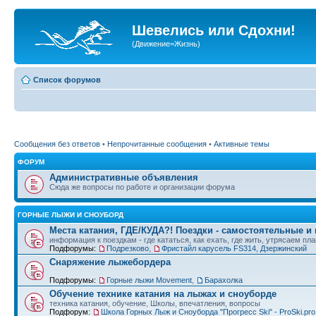
Шевелись или Сдохни!
(Движение=Жизнь)
Список форумов
Сообщения без ответов
•
Непрочитанные сообщения
•
Активные темы
ФОРУМ
Административные объявления
Сюда же вопросы по работе и организации форума
ГОРНЫЕ ЛЫЖИ И СНОУБОРД
Места катания, ГДЕ/КУДА?! Поездки - самостоятельные и
информация к поездкам - где кататься, как ехать, где жить, утрясаем пл
Подфорумы:
Подрезково
,
Фристайл карусель FS314, Дзержинский
Снаряжение лыжебордера
Подфорумы:
Горные лыжи Movement
,
Барахолка
Обучение технике катания на лыжах и сноуборде
техника катания, обучение, Школы, впечатления, вопросы
Подфорум:
Школа Горных Лыж и Сноуборда "Прогресс Ski" - ProSki.pro