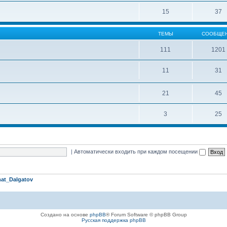
15
37
ТЕМЫ
СООБЩЕ
111
1201
11
31
21
45
3
25
|
Автоматически входить при каждом посещении
at_Dalgatov
Создано на основе
phpBB
® Forum Software © phpBB Group
Русская поддержка phpBB