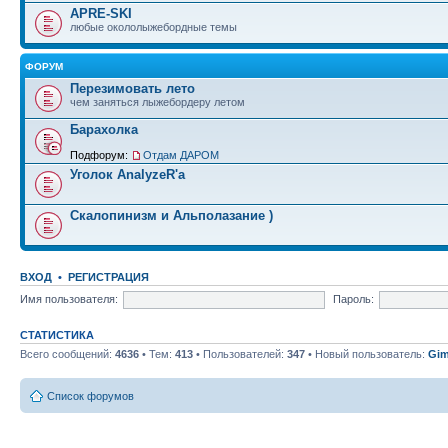
APRE-SKI
любые окололыжебордные темы
ФОРУМ
Перезимовать лето
чем заняться лыжебордеру летом
Барахолка
Подфорум:
Отдам ДАРОМ
Уголок AnalyzeR'а
Скалопинизм и Альполазание )
ВХОД
•
РЕГИСТРАЦИЯ
Имя пользователя:
Пароль:
СТАТИСТИКА
Всего сообщений:
4636
• Тем:
413
• Пользователей:
347
• Новый пользователь:
Gim
Список форумов