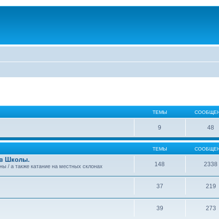
ТЕМЫ
СООБЩЕ
9
48
ТЕМЫ
СООБЩЕ
 в Школы.
148
2338
аны / а также катание на местных склонах
37
219
39
273