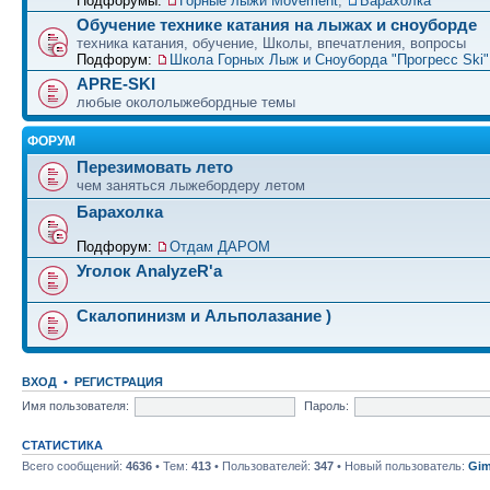
Подфорумы:
Горные лыжи Movement
,
Барахолка
Обучение технике катания на лыжах и сноуборде
техника катания, обучение, Школы, впечатления, вопросы
Подфорум:
Школа Горных Лыж и Сноуборда "Прогресс Ski" 
APRE-SKI
любые окололыжебордные темы
ФОРУМ
Перезимовать лето
чем заняться лыжебордеру летом
Барахолка
Подфорум:
Отдам ДАРОМ
Уголок AnalyzeR'а
Скалопинизм и Альполазание )
ВХОД
•
РЕГИСТРАЦИЯ
Имя пользователя:
Пароль:
СТАТИСТИКА
Всего сообщений:
4636
• Тем:
413
• Пользователей:
347
• Новый пользователь:
Gim