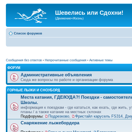
Шевелись или Сдохни!
(Движение=Жизнь)
Список форумов
Сообщения без ответов
•
Непрочитанные сообщения
•
Активные темы
ФОРУМ
Административные объявления
Сюда же вопросы по работе и организации форума
ГОРНЫЕ ЛЫЖИ И СНОУБОРД
Места катания, ГДЕ/КУДА?! Поездки - самостоятел
Школы.
информация к поездкам - где кататься, как ехать, где жить, 
планы / а также катание на местных склонах
Подфорумы:
Подрезково
,
Фристайл карусель FS314, Дзе
Снаряжение лыжебордера