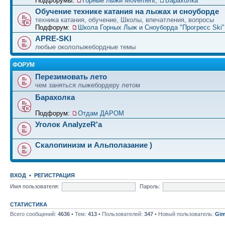
Подфорумы:
Горные лыжи Movement
,
Барахолка
Обучение технике катания на лыжах и сноуборде
техника катания, обучение, Школы, впечатления, вопросы
Подфорум:
Школа Горных Лыж и Сноуборда "Прогресс Ski" 
APRE-SKI
любые окололыжебордные темы
ФОРУМ
Перезимовать лето
чем заняться лыжебордеру летом
Барахолка
Подфорум:
Отдам ДАРОМ
Уголок AnalyzeR'а
Скалопинизм и Альполазание )
ВХОД
•
РЕГИСТРАЦИЯ
Имя пользователя:
Пароль:
СТАТИСТИКА
Всего сообщений:
4636
• Тем:
413
• Пользователей:
347
• Новый пользователь:
Gim