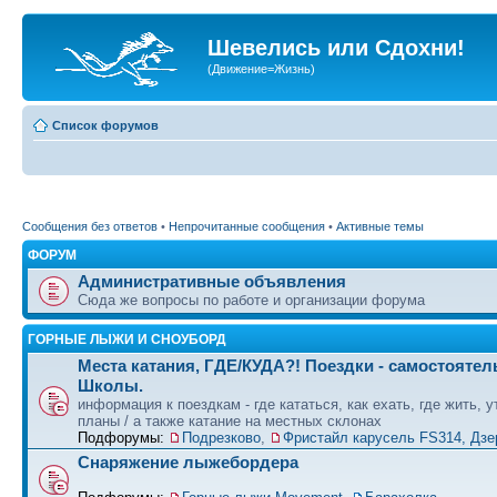
Шевелись или Сдохни!
(Движение=Жизнь)
Список форумов
Сообщения без ответов
•
Непрочитанные сообщения
•
Активные темы
ФОРУМ
Административные объявления
Сюда же вопросы по работе и организации форума
ГОРНЫЕ ЛЫЖИ И СНОУБОРД
Места катания, ГДЕ/КУДА?! Поездки - самостоятел
Школы.
информация к поездкам - где кататься, как ехать, где жить, 
планы / а также катание на местных склонах
Подфорумы:
Подрезково
,
Фристайл карусель FS314, Дзе
Снаряжение лыжебордера