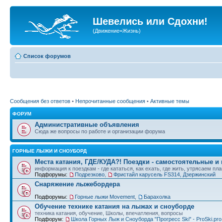
Шевелись или Сдохни!
(Движение=Жизнь)
Список форумов
Сообщения без ответов
•
Непрочитанные сообщения
•
Активные темы
ФОРУМ
Административные объявления
Сюда же вопросы по работе и организации форума
ГОРНЫЕ ЛЫЖИ И СНОУБОРД
Места катания, ГДЕ/КУДА?! Поездки - самостоятельные и
информация к поездкам - где кататься, как ехать, где жить, утрясаем пл
Подфорумы:
Подрезково
,
Фристайл карусель FS314, Дзержинский
Снаряжение лыжебордера
Подфорумы:
Горные лыжи Movement
,
Барахолка
Обучение технике катания на лыжах и сноуборде
техника катания, обучение, Школы, впечатления, вопросы
Подфорум:
Школа Горных Лыж и Сноуборда "Прогресс Ski" - ProSki.pro