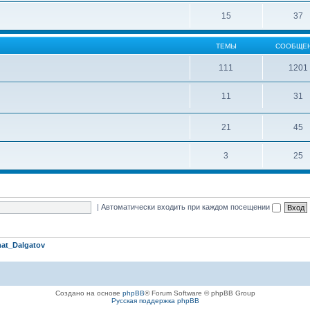
15
37
ТЕМЫ
СООБЩЕ
111
1201
11
31
21
45
3
25
|
Автоматически входить при каждом посещении
at_Dalgatov
Создано на основе
phpBB
® Forum Software © phpBB Group
Русская поддержка phpBB