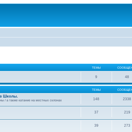
ТЕМЫ
СООБЩЕ
9
48
ТЕМЫ
СООБЩЕ
 в Школы.
148
2338
аны / а также катание на местных склонах
37
219
39
273