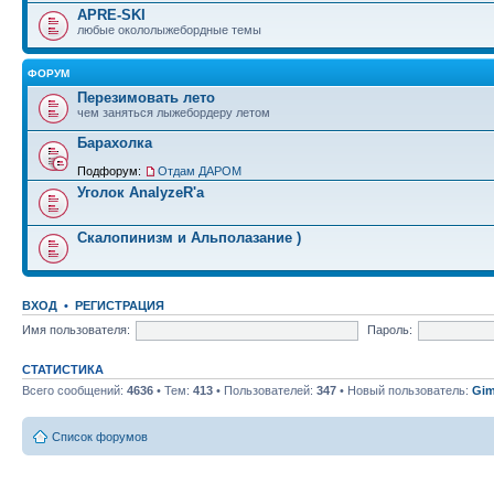
APRE-SKI
любые окололыжебордные темы
ФОРУМ
Перезимовать лето
чем заняться лыжебордеру летом
Барахолка
Подфорум:
Отдам ДАРОМ
Уголок AnalyzeR'а
Скалопинизм и Альполазание )
ВХОД
•
РЕГИСТРАЦИЯ
Имя пользователя:
Пароль:
СТАТИСТИКА
Всего сообщений:
4636
• Тем:
413
• Пользователей:
347
• Новый пользователь:
Gim
Список форумов