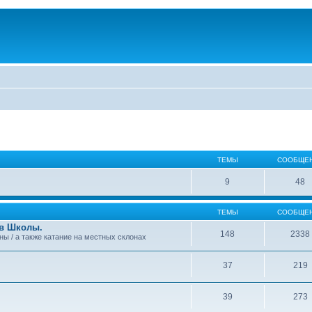
ТЕМЫ
СООБЩЕ
9
48
ТЕМЫ
СООБЩЕ
 в Школы.
148
2338
аны / а также катание на местных склонах
37
219
39
273