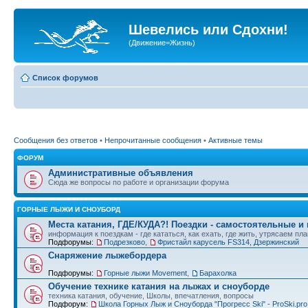
Шевелись или Сдохни!
(Движение=Жизнь)
Список форумов
Сообщения без ответов
•
Непрочитанные сообщения
•
Активные темы
ФОРУМ
Административные объявления
Сюда же вопросы по работе и организации форума
ГОРНЫЕ ЛЫЖИ И СНОУБОРД
Места катания, ГДЕ/КУДА?! Поездки - самостоятельные и
информация к поездкам - где кататься, как ехать, где жить, утрясаем пл
Подфорумы:
Подрезково
,
Фристайл карусель FS314, Дзержинский
Снаряжение лыжебордера
Подфорумы:
Горные лыжи Movement
,
Барахолка
Обучение технике катания на лыжах и сноуборде
техника катания, обучение, Школы, впечатления, вопросы
Подфорум:
Школа Горных Лыж и Сноуборда "Прогресс Ski" - ProSki.pro