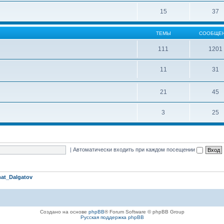
15
37
ТЕМЫ
СООБЩЕ
111
1201
11
31
21
45
3
25
|
Автоматически входить при каждом посещении
at_Dalgatov
Создано на основе
phpBB
® Forum Software © phpBB Group
Русская поддержка phpBB