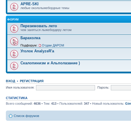
APRE-SKI
любые окололыжебордные темы
ФОРУМ
Перезимовать лето
чем заняться лыжебордеру летом
Барахолка
Подфорум:
Отдам ДАРОМ
Уголок AnalyzeR'а
Скалопинизм и Альполазание )
ВХОД
•
РЕГИСТРАЦИЯ
Имя пользователя:
Пароль:
СТАТИСТИКА
Всего сообщений:
4636
• Тем:
413
• Пользователей:
347
• Новый пользователь:
Gim
Список форумов