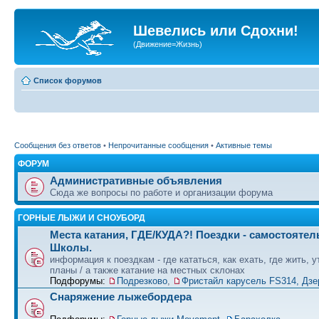
Шевелись или Сдохни!
(Движение=Жизнь)
Список форумов
Сообщения без ответов
•
Непрочитанные сообщения
•
Активные темы
ФОРУМ
Административные объявления
Сюда же вопросы по работе и организации форума
ГОРНЫЕ ЛЫЖИ И СНОУБОРД
Места катания, ГДЕ/КУДА?! Поездки - самостоятел
Школы.
информация к поездкам - где кататься, как ехать, где жить, 
планы / а также катание на местных склонах
Подфорумы:
Подрезково
,
Фристайл карусель FS314, Дзе
Снаряжение лыжебордера