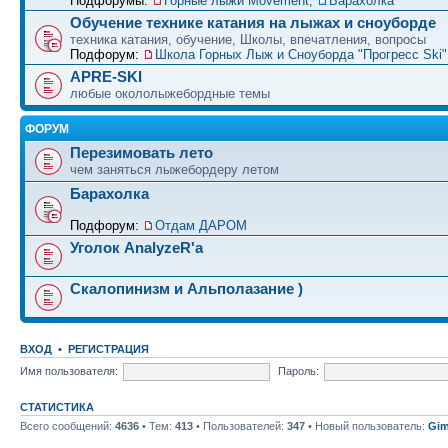
Подфорумы:
Горные лыжи Movement
,
Барахолка
Обучение технике катания на лыжах и сноуборде
техника катания, обучение, Школы, впечатления, вопросы
Подфорум:
Школа Горных Лыж и Сноуборда "Прогресс Ski" 
APRE-SKI
любые окололыжебордные темы
ФОРУМ
Перезимовать лето
чем заняться лыжебордеру летом
Барахолка
Подфорум:
Отдам ДАРОМ
Уголок AnalyzeR'а
Скалопинизм и Альполазание )
ВХОД
•
РЕГИСТРАЦИЯ
Имя пользователя:
Пароль:
СТАТИСТИКА
Всего сообщений:
4636
• Тем:
413
• Пользователей:
347
• Новый пользователь:
Gim