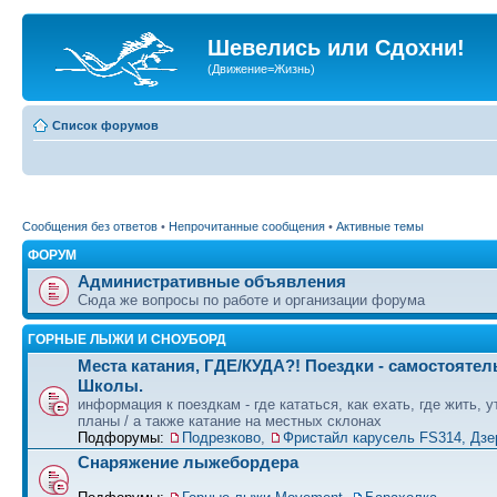
Шевелись или Сдохни!
(Движение=Жизнь)
Список форумов
Сообщения без ответов
•
Непрочитанные сообщения
•
Активные темы
ФОРУМ
Административные объявления
Сюда же вопросы по работе и организации форума
ГОРНЫЕ ЛЫЖИ И СНОУБОРД
Места катания, ГДЕ/КУДА?! Поездки - самостоятел
Школы.
информация к поездкам - где кататься, как ехать, где жить, 
планы / а также катание на местных склонах
Подфорумы:
Подрезково
,
Фристайл карусель FS314, Дзе
Снаряжение лыжебордера