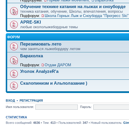
Подфорумы:
Горные лыжи Movement
,
Барахолка
Обучение технике катания на лыжах и сноуборде
техника катания, обучение, Школы, впечатления, вопросы
Подфорум:
Школа Горных Лыж и Сноуборда "Прогресс Ski" 
APRE-SKI
любые окололыжебордные темы
ФОРУМ
Перезимовать лето
чем заняться лыжебордеру летом
Барахолка
Подфорум:
Отдам ДАРОМ
Уголок AnalyzeR'а
Скалопинизм и Альполазание )
ВХОД
•
РЕГИСТРАЦИЯ
Имя пользователя:
Пароль:
СТАТИСТИКА
Всего сообщений:
4636
• Тем:
413
• Пользователей:
347
• Новый пользователь:
Gim