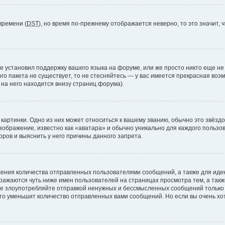
времени (
DST
), но время по-прежнему отображается неверно, то это значит,
е установил поддержку вашего языка на форуме, или же просто никто еще не
ого пакета не существует, то не стесняйтесь — у вас имеется прекрасная во
а него находится внизу страниц форума).
артинки. Одно из них может относиться к вашему званию, обычно это звёздоч
зображение, известно как «аватара» и обычно уникально для каждого пользов
ров и выяснить у него причины данного запрета.
ения количества отправленных пользователями сообщений, а также для ид
ажаются чуть ниже имен пользователей на страницах просмотра тем, а так
не злоупотребляйте отправкой ненужных и бессмысленных сообщений только 
то уменьшит количество отправленных вами сообщений. Но если вы очень хот