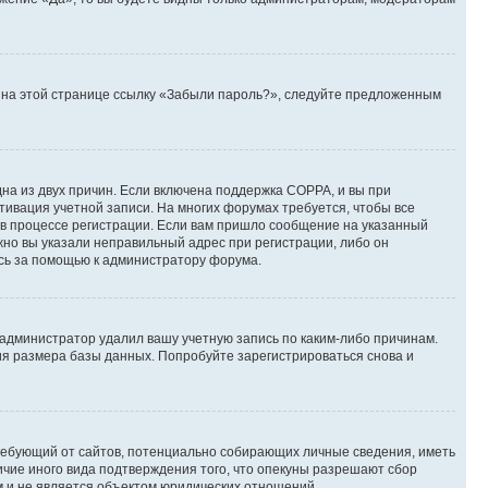
те на этой странице ссылку «Забыли пароль?», следуйте предложенным
дна из двух причин. Если включена поддержка COPPA, и вы при
ктивация учетной записи. На многих форумах требуется, чтобы все
 в процессе регистрации. Если вам пришло сообщение на указанный
жно вы указали неправильный адрес при регистрации, либо он
есь за помощью к администратору форума.
 администратор удалил вашу учетную запись по каким-либо причинам.
ия размера базы данных. Попробуйте зарегистрироваться снова и
, требующий от сайтов, потенциально собирающих личные сведения, иметь
ичие иного вида подтверждения того, что опекуны разрешают сбор
м и не является объектом юридических отношений.