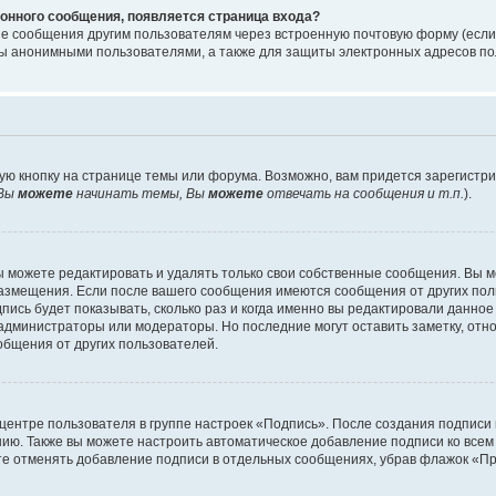
онного сообщения, появляется страница входа?
ые сообщения другим пользователям через встроенную почтовую форму (есл
 анонимными пользователями, а также для защиты электронных адресов пол
ую кнопку на странице темы или форума. Возможно, вам придется зарегистр
Вы
можете
начинать темы, Вы
можете
отвечать на сообщения и т.п.
).
 можете редактировать и удалять только свои собственные сообщения. Вы м
размещения. Если после вашего сообщения имеются сообщения от других пол
ись будет показывать, сколько раз и когда именно вы редактировали данное
администраторы или модераторы. Но последние могут оставить заметку, отн
ообщения от других пользователей.
 центре пользователя в группе настроек «Подпись». После создания подпис
ию. Также вы можете настроить автоматическое добавление подписи ко все
те отменять добавление подписи в отдельных сообщениях, убрав флажок «П