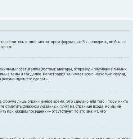
, то свяжитесь с администратором форума, чтобы проверить, не был ли
строек.
нимным посетителям (гостям): аватары, отправку и получение личных
имые темы и так далее. Регистрация занимает всего несколько секунд,
 рекомендуем это сделать.
а форуме лишь ограниченное время. Это сделано для того, чтобы никто
ете отметить флажком указанный пункт на странице входа, но мы не
ть при каждом посещении» отсутствует, то это значит, что
ожение «Да», то вы будете видны только администраторам, модераторам