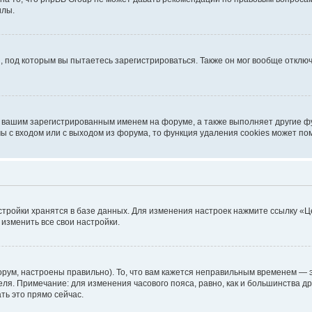
илы.
, под которым вы пытаетесь зарегистрироваться. Также он мог вообще откл
д вашим зарегистрированным именем на форуме, а также выполняет другие фу
 с входом или с выходом из форума, то функция удаления cookies может по
стройки хранятся в базе данных. Для изменения настроек нажмите ссылку «Ц
 изменить все свои настройки.
рум, настроены правильно). То, что вам кажется неправильным временем — э
теля. Примечание: для изменения часового пояса, равно, как и большинства 
ть это прямо сейчас.