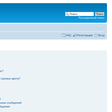
Расширенный поиск
FAQ
Регистрация
Вход
их?
т разные цвета?
!
чные сообщения!
бщение!