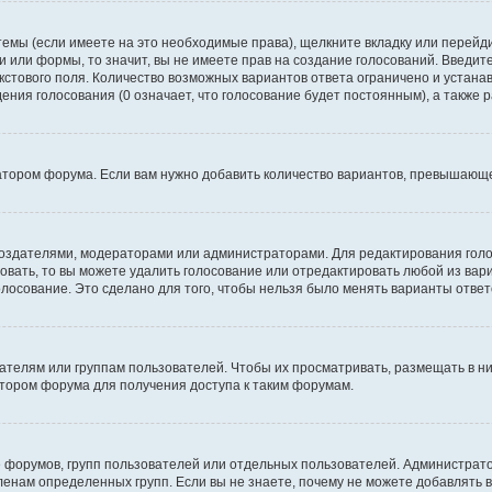
темы (если имеете на это необходимые права), щелкните вкладку или перей
ки или формы, то значит, вы не имеете прав на создание голосований. Введите
екстового поля. Количество возможных вариантов ответа ограничено и устан
дения голосования (0 означает, что голосование будет постоянным), а также
тором форума. Если вам нужно добавить количество вариантов, превышающее
их создателями, модераторами или администраторами. Для редактирования го
совать, то вы можете удалить голосование или отредактировать любой из вари
осование. Это сделано для того, чтобы нельзя было менять варианты ответ
елям или группам пользователей. Чтобы их просматривать, размещать в ни
тором форума для получения доступа к таким форумам.
 форумов, групп пользователей или отдельных пользователей. Администра
енам определенных групп. Если вы не знаете, почему не можете добавлять 