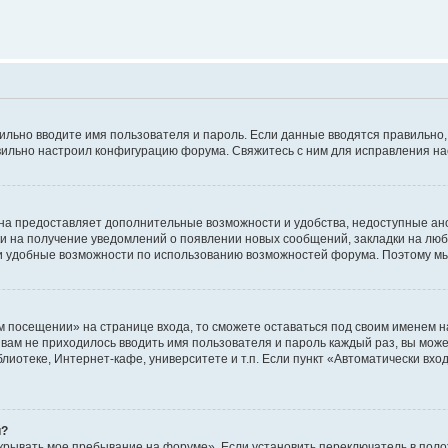
авильно вводите имя пользователя и пароль. Если данные вводятся правильно
авильно настроил конфигурацию форума. Свяжитесь с ним для исправления на
на предоставляет дополнительные возможности и удобства, недоступные ано
ки на получение уведомлений о появлении новых сообщений, закладки на люб
 удобные возможности по использованию возможностей форума. Поэтому мы
м посещении» на странице входа, то сможете оставаться под своим именем н
ы вам не приходилось вводить имя пользователя и пароль каждый раз, вы мож
отеке, Интернет-кафе, университете и т.п. Если пункт «Автоматически входи
й?
крывать мое пребывание на форуме». Если установить переключатель в пол