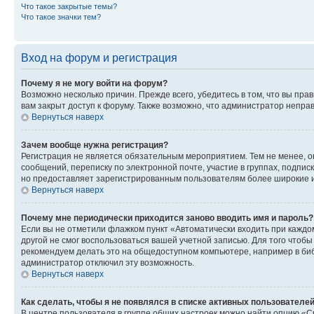
Что такое закрытые темы?
Что такое значки тем?
Вход на форум и регистрация
Почему я не могу войти на форум?
Возможно несколько причин. Прежде всего, убедитесь в том, что вы пр
вам закрыт доступ к форуму. Также возможно, что администратор непр
Вернуться наверх
Зачем вообще нужна регистрация?
Регистрация не является обязательным мероприятием. Тем не менее, о
сообщений, переписку по электронной почте, участие в группах, подпис
но предоставляет зарегистрированным пользователям более широкие и
Вернуться наверх
Почему мне периодически приходится заново вводить имя и пароль?
Если вы не отметили флажком пункт «Автоматически входить при каждо
другой не смог воспользоваться вашей учетной записью. Для того чтоб
рекомендуем делать это на общедоступном компьютере, например в библи
администратор отключил эту возможность.
Вернуться наверх
Как сделать, чтобы я не появлялся в списке активных пользователе
В центре пользователя в группе общих настроек можно найти опцию «С