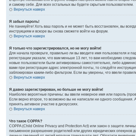
и самому себе. Для всех остальных вы будете скрытым пользователем.
Вернуться наверх
Я забыл пароль!
Не паникуйте! Хоть ваш пароль и не может быть восстановлен, вы всег
инструкциям и вскоре вы снова сможете войти на форум.
Вернуться наверх
Я только что зарегистрировался, но не могу войти!
Для начала проверьте, правильно ли вы вводите имя пользователя и пар
регистрации указали, что вам меньше 13 лет, то вам необходимо следов
новые пользователи были активированы самостоятельно, либо админист
вами при регистрации адрес электронной почты, то следуйте инструкци
заблокирован каким-либо фильтром. Если вы уверены, что ввели правил
Вернуться наверх
Я давно зарегистрирован, но больше не могу войти!
Наиболее вероятные причины: вы ввели неверное имя или пароль (пров
Если верно второе, то возможно вы не написали ни одного сообщения.
принять активное участие в дискуссиях.
Вернуться наверх
Что такое COPPA?
COPPA (Child Online Privacy and Protection Act) или закон о защите л
письменное разрешение родителей или других юридических опекунов дл
личных сведений от детей младше тринадцати лет. Обратите внимание 