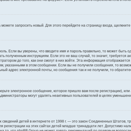
да можете запросить новый. Для этого перейдите на страницу входа, щелкни
оль. Если вы уверены, что вводите имя и пароль правильно, то может быть о
ать полученным инструкциям. Если это не ваш случай, то значит, требуется а
ратором до того, как они смогут в них войти. Эта информация отображается
ям, указанными в этом сообщении. Если вы не получили сообщения, то возмо
ьный адрес электронной почты, но сообщения так и не получили, то обратит
ерьте электронное сообщение, которое пришло вам после регистрации), или
 Администраторы могут удалять неактивных пользователей в целях уменьшен
ичных сведений детей в интернете от 1998 г. — это закон Соединенных Штатов
я регистрации на этих сайтах детей младше тринадцати лет. Допустимо нал
на то, что phpBB Group не может давать рекомендаций по правовым вопроса