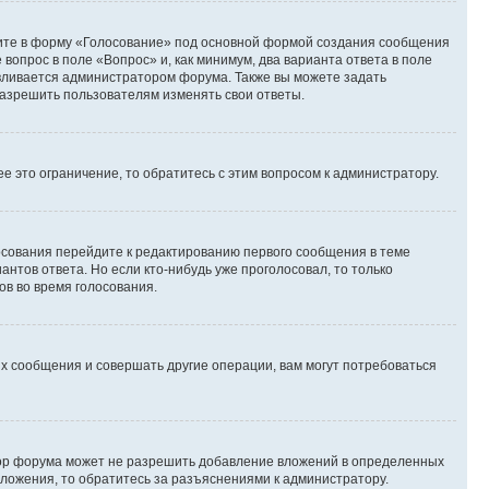
дите в форму «Голосование» под основной формой создания сообщения
 вопрос в поле «Вопрос» и, как минимум, два варианта ответа в поле
авливается администратором форума. Также вы можете задать
 разрешить пользователям изменять свои ответы.
 это ограничение, то обратитесь с этим вопросом к администратору.
лосования перейдите к редактированию первого сообщения в теме
антов ответа. Но если кто-нибудь уже проголосовал, то только
ов во время голосования.
х сообщения и совершать другие операции, вам могут потребоваться
тор форума может не разрешить добавление вложений в определенных
вложения, то обратитесь за разъяснениями к администратору.