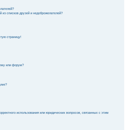
елателей?
й из списков друзей и недоброжелателей?
стую страницу!
тему или форум?
руме?
орректного использования или юридических вопросов, связанных с этим