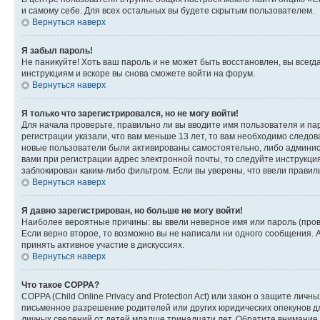
и самому себе. Для всех остальных вы будете скрытым пользователем.
Вернуться наверх
Я забыл пароль!
Не паникуйте! Хоть ваш пароль и не может быть восстановлен, вы всег
инструкциям и вскоре вы снова сможете войти на форум.
Вернуться наверх
Я только что зарегистрировался, но не могу войти!
Для начала проверьте, правильно ли вы вводите имя пользователя и пар
регистрации указали, что вам меньше 13 лет, то вам необходимо следов
новые пользователи были активированы самостоятельно, либо админист
вами при регистрации адрес электронной почты, то следуйте инструкци
заблокирован каким-либо фильтром. Если вы уверены, что ввели правил
Вернуться наверх
Я давно зарегистрирован, но больше не могу войти!
Наиболее вероятные причины: вы ввели неверное имя или пароль (пров
Если верно второе, то возможно вы не написали ни одного сообщения.
принять активное участие в дискуссиях.
Вернуться наверх
Что такое COPPA?
COPPA (Child Online Privacy and Protection Act) или закон о защите л
письменное разрешение родителей или других юридических опекунов дл
личных сведений от детей младше тринадцати лет. Обратите внимание 