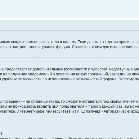
авильно вводите имя пользователя и пароль. Если данные вводятся правильно
авильно настроил конфигурацию форума. Свяжитесь с ним для исправления на
на предоставляет дополнительные возможности и удобства, недоступные ано
ки на получение уведомлений о появлении новых сообщений, закладки на люб
 удобные возможности по использованию возможностей форума. Поэтому мы
м посещении» на странице входа, то сможете оставаться под своим именем н
ы вам не приходилось вводить имя пользователя и пароль каждый раз, вы мож
отеке, Интернет-кафе, университете и т.п. Если пункт «Автоматически входи
й?
крывать мое пребывание на форуме». Если установить переключатель в пол