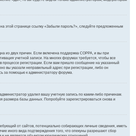
те на этой странице ссылку «Забыли пароль?», следуйте предложенным
дна из двух причин. Если включена поддержка COPPA, и вы при
ктивация учетной записи. На многих форумах требуется, чтобы все
 в процессе регистрации. Если вам пришло сообщение на указанный
жно вы указали неправильный адрес при регистрации, либо он
есь за помощью к администратору форума.
 администратор удалил вашу учетную запись по каким-либо причинам.
ия размера базы данных. Попробуйте зарегистрироваться снова и
, требующий от сайтов, потенциально собирающих личные сведения, иметь
ичие иного вида подтверждения того, что опекуны разрешают сбор
м и не является объектом юридических отношений.