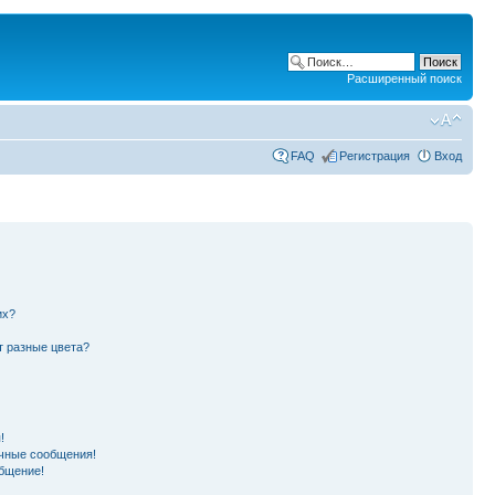
Расширенный поиск
FAQ
Регистрация
Вход
их?
т разные цвета?
!
чные сообщения!
бщение!