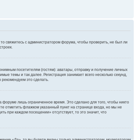
, то свяжитесь с администратором форума, чтобы проверить, не был ли
строек.
нимным посетителям (гостям): аватары, отправку и получение личных
имые темы и так далее. Регистрация занимает всего несколько секунд,
 рекомендуем это сделать.
а форуме лишь ограниченное время. Это сделано для того, чтобы никто
ете отметить флажком указанный пункт на странице входа, но мы не
ть при каждом посещении» отсутствует, то это значит, что
ожение «Да», то вы будете видны только администраторам, модераторам