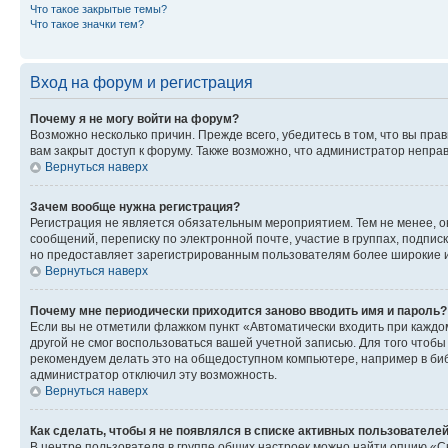
Что такое закрытые темы?
Что такое значки тем?
Вход на форум и регистрация
Почему я не могу войти на форум?
Возможно несколько причин. Прежде всего, убедитесь в том, что вы пр
вам закрыт доступ к форуму. Также возможно, что администратор непр
Вернуться наверх
Зачем вообще нужна регистрация?
Регистрация не является обязательным мероприятием. Тем не менее, о
сообщений, переписку по электронной почте, участие в группах, подпис
но предоставляет зарегистрированным пользователям более широкие и
Вернуться наверх
Почему мне периодически приходится заново вводить имя и пароль?
Если вы не отметили флажком пункт «Автоматически входить при каждо
другой не смог воспользоваться вашей учетной записью. Для того чтоб
рекомендуем делать это на общедоступном компьютере, например в библи
администратор отключил эту возможность.
Вернуться наверх
Как сделать, чтобы я не появлялся в списке активных пользователе
В центре пользователя в группе общих настроек можно найти опцию «С