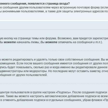
онного сообщения, появляется страница входа?
ые сообщения другим пользователям через встроенную почтовую форму (есл
 анонимными пользователями, а также для защиты электронных адресов пол
ую кнопку на странице темы или форума. Возможно, вам придется зарегистр
Вы
можете
начинать темы, Вы
можете
отвечать на сообщения и т.п.
).
 можете редактировать и удалять только свои собственные сообщения. Вы м
размещения. Если после вашего сообщения имеются сообщения от других пол
ись будет показывать, сколько раз и когда именно вы редактировали данное
администраторы или модераторы. Но последние могут оставить заметку, отн
ообщения от других пользователей.
 центре пользователя в группе настроек «Подпись». После создания подпис
ию. Также вы можете настроить автоматическое добавление подписи ко все
те отменять добавление подписи в отдельных сообщениях, убрав флажок «П