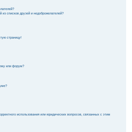
елателей?
й из списков друзей и недоброжелателей?
стую страницу!
тему или форум?
руме?
орректного использования или юридических вопросов, связанных с этим