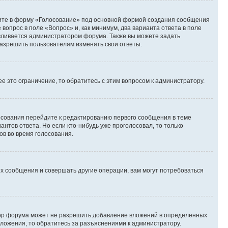
дите в форму «Голосование» под основной формой создания сообщения
 вопрос в поле «Вопрос» и, как минимум, два варианта ответа в поле
авливается администратором форума. Также вы можете задать
 разрешить пользователям изменять свои ответы.
 это ограничение, то обратитесь с этим вопросом к администратору.
лосования перейдите к редактированию первого сообщения в теме
антов ответа. Но если кто-нибудь уже проголосовал, то только
ов во время голосования.
х сообщения и совершать другие операции, вам могут потребоваться
тор форума может не разрешить добавление вложений в определенных
вложения, то обратитесь за разъяснениями к администратору.