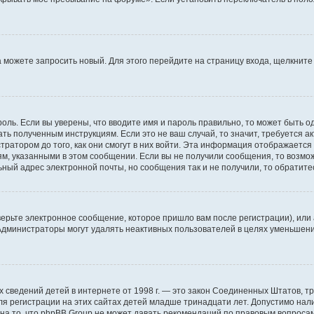
да можете запросить новый. Для этого перейдите на страницу входа, щелкни
оль. Если вы уверены, что вводите имя и пароль правильно, то может быть о
ать полученным инструкциям. Если это не ваш случай, то значит, требуется а
ратором до того, как они смогут в них войти. Эта информация отображается
ям, указанными в этом сообщении. Если вы не получили сообщения, то возмо
ьный адрес электронной почты, но сообщения так и не получили, то обратит
ерьте электронное сообщение, которое пришло вам после регистрации), или
 Администраторы могут удалять неактивных пользователей в целях уменьшен
ичных сведений детей в интернете от 1998 г. — это закон Соединенных Штатов
я регистрации на этих сайтах детей младше тринадцати лет. Допустимо нал
на то, что phpBB Group не может давать рекомендаций по правовым вопроса