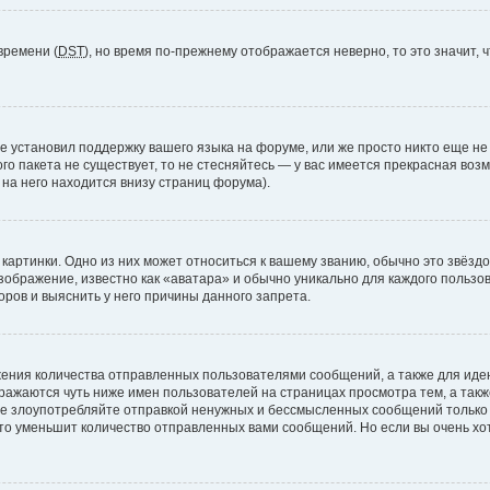
времени (
DST
), но время по-прежнему отображается неверно, то это значит,
е установил поддержку вашего языка на форуме, или же просто никто еще не
ого пакета не существует, то не стесняйтесь — у вас имеется прекрасная во
а него находится внизу страниц форума).
артинки. Одно из них может относиться к вашему званию, обычно это звёздоч
зображение, известно как «аватара» и обычно уникально для каждого пользов
ров и выяснить у него причины данного запрета.
ения количества отправленных пользователями сообщений, а также для ид
ажаются чуть ниже имен пользователей на страницах просмотра тем, а так
не злоупотребляйте отправкой ненужных и бессмысленных сообщений только 
то уменьшит количество отправленных вами сообщений. Но если вы очень хот