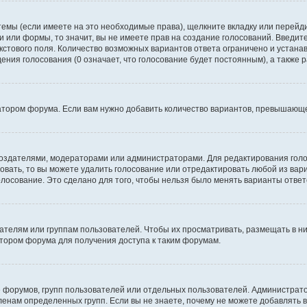
темы (если имеете на это необходимые права), щелкните вкладку или перей
ки или формы, то значит, вы не имеете прав на создание голосований. Введите
екстового поля. Количество возможных вариантов ответа ограничено и устан
дения голосования (0 означает, что голосование будет постоянным), а также
тором форума. Если вам нужно добавить количество вариантов, превышающее
их создателями, модераторами или администраторами. Для редактирования го
совать, то вы можете удалить голосование или отредактировать любой из вари
осование. Это сделано для того, чтобы нельзя было менять варианты ответ
елям или группам пользователей. Чтобы их просматривать, размещать в ни
тором форума для получения доступа к таким форумам.
 форумов, групп пользователей или отдельных пользователей. Администра
енам определенных групп. Если вы не знаете, почему не можете добавлять 