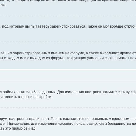
илы.
, под которым вы пытаетесь зарегистрироваться. Также он мог вообще откл
д вашим зарегистрированным именем на форуме, а также выполняет другие фу
 с входом или с выходом из форума, то функция удаления cookies может по
стройки хранятся в базе данных. Для изменения настроек нажмите ссылку «Ц
 изменить все свои настройки.
рум, настроены правильно). То, что вам кажется неправильным временем — э
теля. Примечание: для изменения часового пояса, равно, как и большинства 
ть это прямо сейчас.